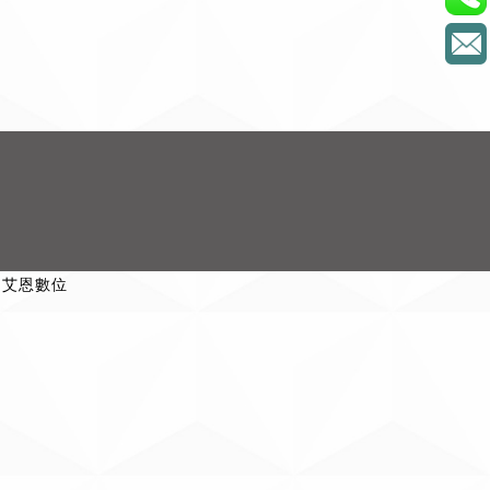
y 艾恩數位