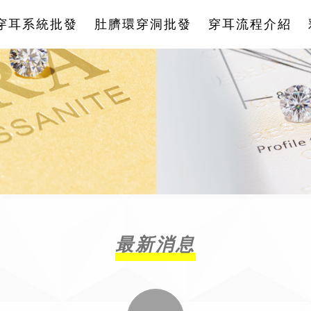
穿耳系統批發
肚臍環穿洞批發
穿耳流程介紹
最新消息